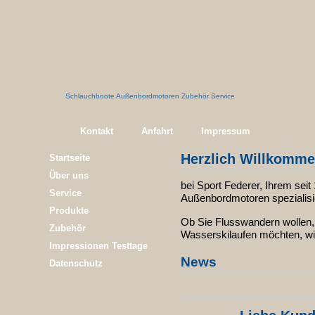
Schlauchboote Außenbordmotoren Zubehör Service
Kontakt
Anfahrt
Impressum
Herzlich Willkomm
Startseite
Über uns
bei Sport Federer, Ihrem sei
Service
Außenbordmotoren spezialisi
Produkte
Ob Sie Flusswandern wollen, 
Zubehör
Wasserskilaufen möchten, wi
Impressionen Testtage
News
Datenschutz